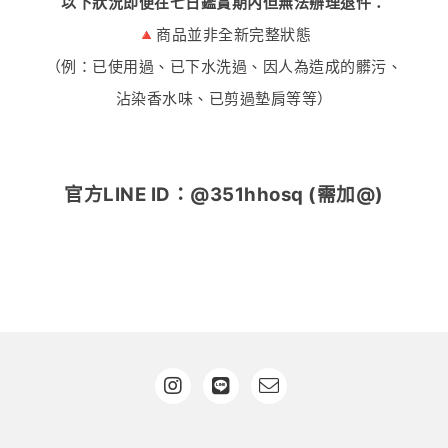
以下狀況即便在七日鑑賞期內但無法辦理退件：
🔺商品並非全新完整狀態
（例：已使用過、已下水洗過、因人為造成的髒污、
沾染香水味、已剪過墊肩等等）
官方LINE ID：@351hhosq (需加@)